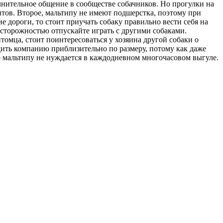
лнительное общение в сообществе собачников. Но прогулки на
зитов. Второе, мальтипу не имеют подшерстка, поэтому при
е дороги, то стоит приучать собаку правильно вести себя на
 осторожностью отпускайте играть с другими собаками.
омца, стоит поинтересоваться у хозяина другой собаки о
дить компанию приблизительно по размеру, потому как даже
о мальтипу не нуждается в каждодневном многочасовом выгуле.