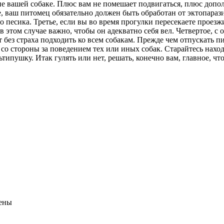
ие вашей собаке. Плюс вам не помешает подвигаться, плюс допо
ое, ваш питомец обязательно должен быть обработан от эктопара
 песика. Третье, если вы во время прогулки пересекаете проезжи
 в этом случае важно, чтобы он адекватно себя вел. Четвертое, с
з страха подходить ко всем собакам. Прежде чем отпускать пит
 со стороны за поведением тех или иных собак. Старайтесь нахо
пушку. Итак гулять или нет, решать, конечно вам, главное, чт
ены