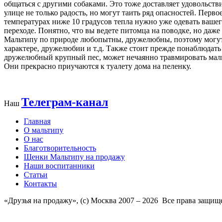
общаться с другими собаками. Это тоже доставляет удовольств
улице не только радость, но могут таить ряд опасностей. Перв
температурах ниже 10 градусов тепла нужно уже одевать вашего
переходе. Понятно, что вы ведете питомца на поводке, но даже
Мальтипу по природе любопытны, дружелюбны, поэтому могут бе
характере, дружелюбии и т.д. Также стоит прежде понаблюдать
дружелюбный крупный пес, может нечаянно травмировать мальти
Они прекрасно приучаются к туалету дома на пеленку.
Телеграм-канал
Наш
Главная
О мальтипу
О нас
Благотворительность
Щенки Мальтипу на продажу
Наши воспитанники
Статьи
Контакты
«Друзья на продажу», (c) Москва 2007 –
2026 Все права защищ