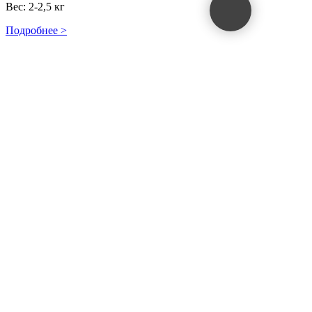
Вес: 2-2,5 кг
Подробнее >
Мальтипу F1 Аурелия
ПРОДАН
Дата рождения: 12.01.2022
Пол: Ж
Вес: 3,5-4 кг
Подробнее >
Мальтипу F1 Джонни
ПРОДАН
Дата рождения: 10.09.20121
Пол: М
Вес: до 2 кг